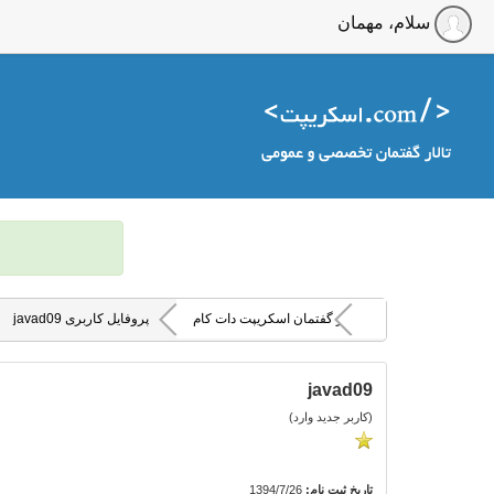
سلام، مهمان
تالار گفتمان اسکریپت دات کام
پروفایل کاربری javad09
javad09
(کاربر جدید وارد)
تاریخ ثبت نام:
1394/7/26