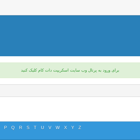
برای ورود به پرتال وب سایت اسکریپت دات کام کلیک کنید
P
Q
R
S
T
U
V
W
X
Y
Z