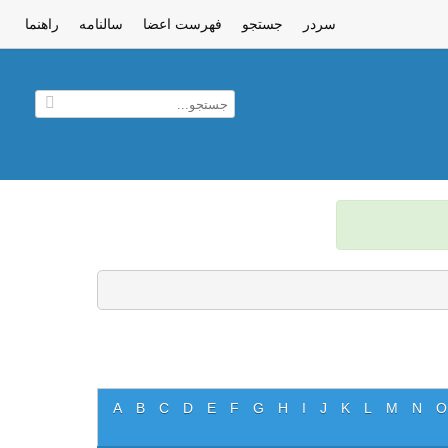
سردر
جستجو
فهرست اعضا
سالنامه
راهنما
A
B
C
D
E
F
G
H
I
J
K
L
M
N
O