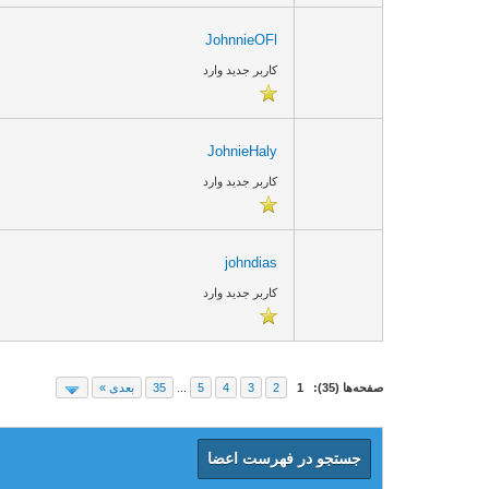
JohnnieOFl
کاربر جدید وارد
JohnieHaly
کاربر جدید وارد
johndias
کاربر جدید وارد
صفحه‌ها (35):
1
2
3
4
5
...
35
بعدی »
جستجو در فهرست اعضا