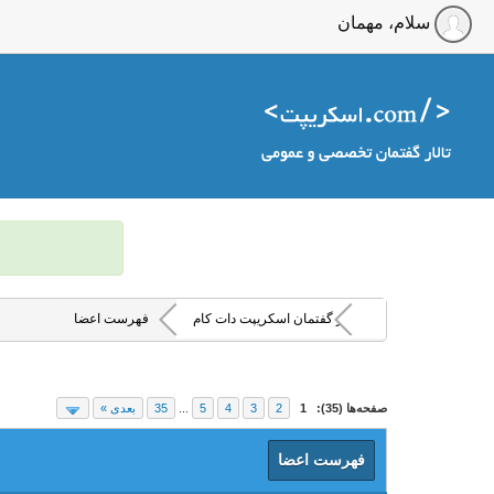
سلام، مهمان
تالار گفتمان اسکریپت دات کام
فهرست اعضا
صفحه‌ها (35):
1
2
3
4
5
...
35
بعدی »
فهرست اعضا