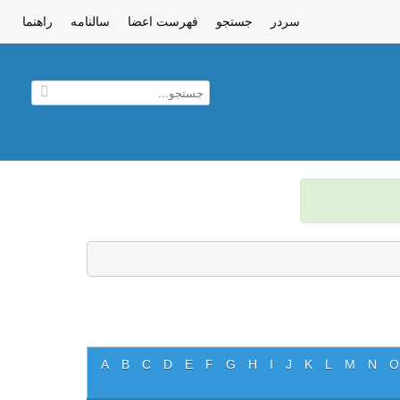
سردر
جستجو
فهرست اعضا
سالنامه
راهنما
A
B
C
D
E
F
G
H
I
J
K
L
M
N
O