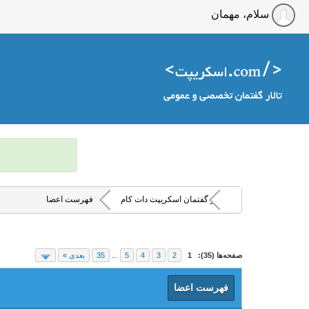
سلام، مهمان
تالار گفتمان اسکریپت دات کام
فهرست اعضا
صفحه‌ها (35):
1
2
3
4
5
...
35
بعدی »
فهرست اعضا