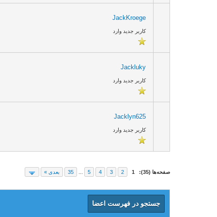
JackKroege
کاربر جدید وارد
Jackluky
کاربر جدید وارد
Jacklyn625
کاربر جدید وارد
صفحه‌ها (35):
1
2
3
4
5
...
35
بعدی »
جستجو در فهرست اعضا