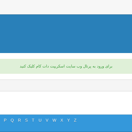
برای ورود به پرتال وب سایت اسکریپت دات کام کلیک کنید
P
Q
R
S
T
U
V
W
X
Y
Z