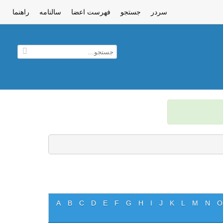
سردر
جستجو
فهرست اعضا
سالنامه
راهنما
A
B
C
D
E
F
G
H
I
J
K
L
M
N
O