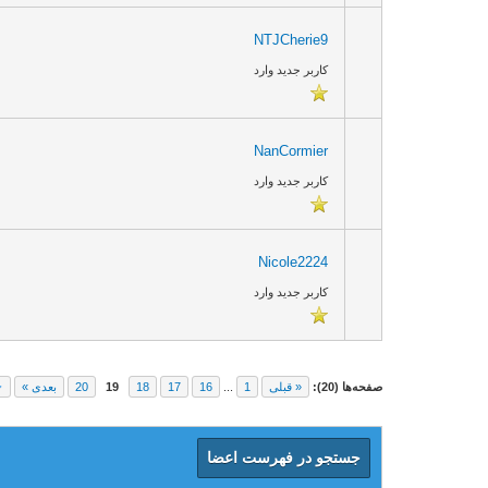
NTJCherie9
کاربر جدید وارد
NanCormier
کاربر جدید وارد
Nicole2224
کاربر جدید وارد
صفحه‌ها (20):
« قبلی
1
...
16
17
18
19
20
بعدی »
جستجو در فهرست اعضا