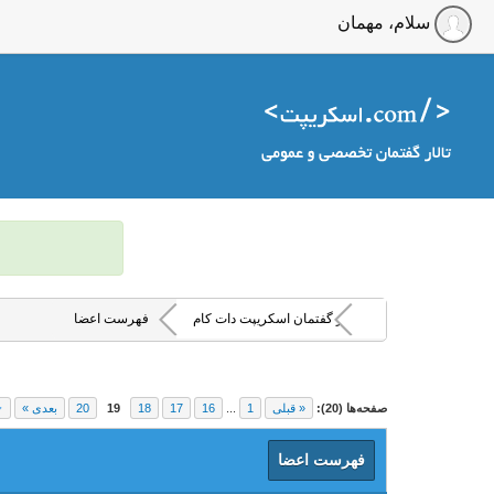
سلام، مهمان
تالار گفتمان اسکریپت دات کام
فهرست اعضا
صفحه‌ها (20):
« قبلی
1
...
16
17
18
19
20
بعدی »
فهرست اعضا