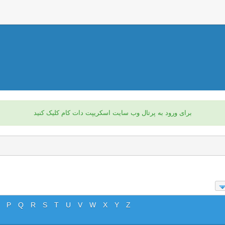
برای ورود به پرتال وب سایت اسکریپت دات کام کلیک کنید
P
Q
R
S
T
U
V
W
X
Y
Z