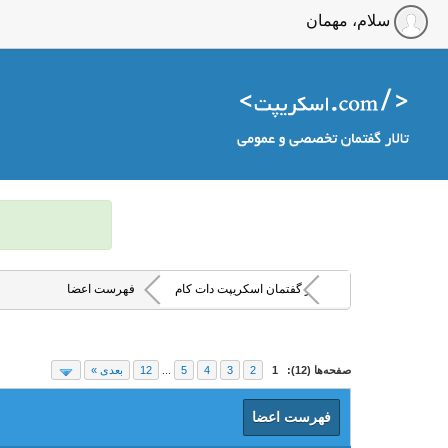
سلام، مهمان
تالار گفتمان اسکریپت دات کام
فهرست اعضا
صفحه‌ها (12):
1
2
3
4
5
...
12
بعدی »
فهرست اعضا