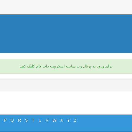
برای ورود به پرتال وب سایت اسکریپت دات کام کلیک کنید
P
Q
R
S
T
U
V
W
X
Y
Z