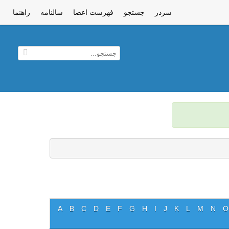
سردر
جستجو
فهرست اعضا
سالنامه
راهنما
A
B
C
D
E
F
G
H
I
J
K
L
M
N
O